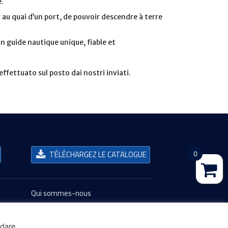
e.
r au quai d’un port, de pouvoir descendre à terre
n guide nautique unique, fiable et
ffettuato sul posto dai nostri inviati.
TÉLÉCHARGEZ LE CATALOGUE
0
Qui sommes-nous
Nos valeurs
L'Équipage
Notre Histoire
rdare