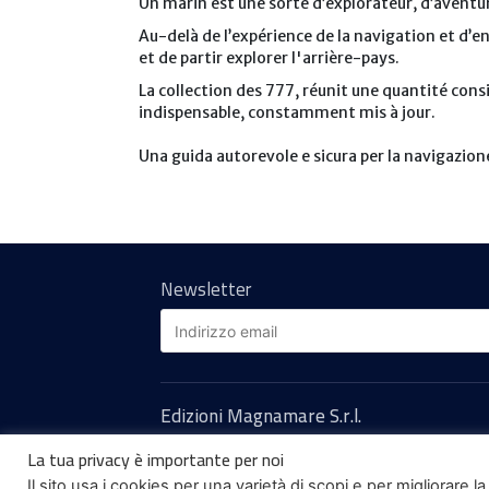
Un marin est une sorte d’explorateur, d’aventur
Au-delà de l’expérience de la navigation et d’en
et de partir explorer l'arrière-pays.
La collection des 777, réunit une quantité cons
indispensable, constamment mis à jour.
Una guida autorevole e sicura per la navigazion
Newsletter
Edizioni Magnamare S.r.l.
Via Postioma, 68 - 31020 Villorba (TV)
La tua privacy è importante per noi
C.F. e P.IVA IT 04801560261 - R.E.A.: TV 37
Il sito usa i cookies per una varietà di scopi e per migliorare
Capitale sociale: €40.000 i.v.