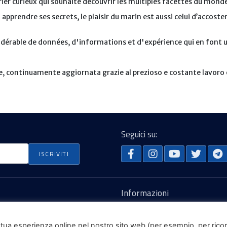
ier curieux qui souhaite découvrir les multiples facettes du mond
 apprendre ses secrets, le plaisir du marin est aussi celui d’accoste
idérable de données, d'informations et d'expérience qui en font u
e, continuamente aggiornata grazie al prezioso e costante lavoro e
Seguici su:
Informazioni
Termini e condizioni
9053
Privacy
 la tua esperienza online nel nostro sito web (per esempio, per rico
Nous contacter