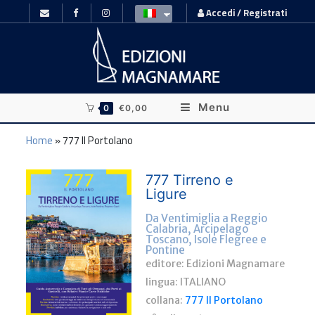
Accedi / Registrati
Menu
0
€
0,00
Home
»
777 Il Portolano
777 Tirreno e
Ligure
Da Ventimiglia a Reggio
Calabria, Arcipelago
Toscano, Isole Flegree e
Pontine
editore: Edizioni Magnamare
lingua:
ITALIANO
collana:
777 Il Portolano