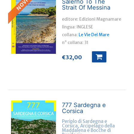
NOVITÀ !!
Salerno To The
Strait Of Messina
editore: Edizioni Magnamare
lingua:
INGLESE
collana:
Le Vie Del Mare
n° collana:
31
€
32,00
777 Sardegna e
Corsica
Periplo di Sardegna e
Corsica, Arcipelago della
Maddalena e Bocche di