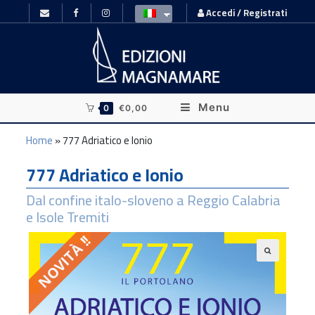
Accedi / Registrati
Menu
0
€
0,00
Home
»
777 Adriatico e Ionio
777 Adriatico e Ionio
Dal confine italo-sloveno a Reggio Calabria
e Isole Tremiti
NOVITÀ !!