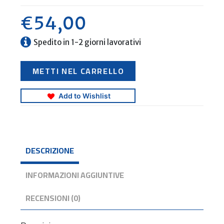
€
54,00
Spedito in 1-2 giorni lavorativi
7
METTI NEL CARRELLO
7
7
A
d
Add to Wishlist
r
i
a
t
i
c
DESCRIZIONE
o
e
I
o
INFORMAZIONI AGGIUNTIVE
n
i
o
RECENSIONI (0)
q
u
a
n