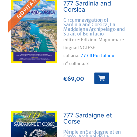
NOVITÀ !!
777 Sardinia and
Corsica
Circumnavigation of
Sardinia and Corsica, La
Maddalena Archipelago and
Strait of Bonifacio
editore: Edizioni Magnamare
lingua:
INGLESE
collana:
777 Il Portolano
n° collana:
3
€
69,00
777 Sardaigne et
Corse
Périple en Sardaigne et en
Corse, Archipel de La