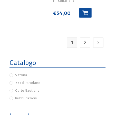
n° collana:
7
€
54,00
1
2
Catalogo
Vetrina
777 Il Portolano
Carte Nautiche
Pubblicazioni