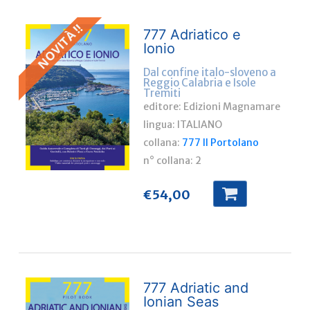
NOVITÀ !!
777 Adriatico e
Ionio
Dal confine italo-sloveno a
Reggio Calabria e Isole
Tremiti
editore: Edizioni Magnamare
lingua:
ITALIANO
collana:
777 Il Portolano
n° collana:
2
€
54,00
777 Adriatic and
Ionian Seas