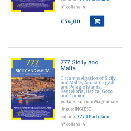
n° collana:
4
€
54,00
777 Sicily and
Malta
Circumnavigation of Sicily
and Malta, Aeolian, Egadi
and Pelagie Islands,
Pantelleria, Ustica, Gozo
and Comino
editore: Edizioni Magnamare
lingua:
INGLESE
collana:
777 Il Portolano
n° collana:
4