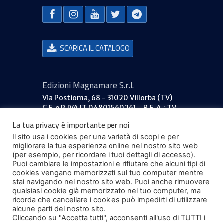
SCARICA IL CATALOGO
Edizioni Magnamare S.r.l.
Via Postioma, 68 - 31020 Villorba (TV)
C.F. e P.IVA IT 04801560261 - R.E.A.: TV
379053
La tua privacy è importante per noi
Capitale sociale: €40.000 i.v.
Il sito usa i cookies per una varietà di scopi e per
777ilportolano.it
migliorare la tua esperienza online nel nostro sito web
Informazioni
(per esempio, per ricordare i tuoi dettagli di accesso).
Puoi cambiare le impostazioni e rifiutare che alcuni tipi di
Termini e condizioni
cookies vengano memorizzati sul tuo computer mentre
Privacy
stai navigando nel nostro sito web. Puoi anche rimuovere
Contattaci
qualsiasi cookie già memorizzato nel tuo computer, ma
Rivenditori
ricorda che cancellare i cookies può impedirti di utilizzare
alcune parti del nostro sito.
Chi siamo
Cliccando su "Accetta tutti", acconsenti all'uso di TUTTI i