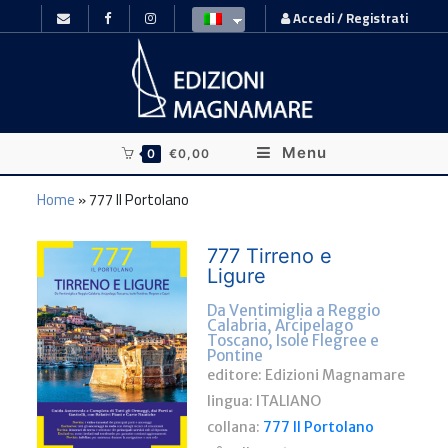
Accedi / Registrati
Menu
0
€
0,00
Home
»
777 Il Portolano
777 Tirreno e
Ligure
Da Ventimiglia a Reggio
Calabria, Arcipelago
Toscano, Isole Flegree e
Pontine
editore: Edizioni Magnamare
lingua:
ITALIANO
collana:
777 Il Portolano