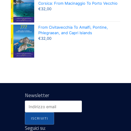
Corsica: From Macinaggio To Porto Vecchio
€
32,00
From Civitavecchia To Amalfi, Pontine,
Phlegraean, and Capri Islands
€
32,00
Newsletter
Seguici su: