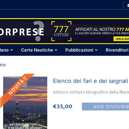
olano
Carte Nautiche
Pubblicazioni
Rivenditori
rina
NOVITÀ !!
Elenco dei fari e dei segnal
editore: Istituto Idrografico della Mar
NON DISPONIB
€
33,00