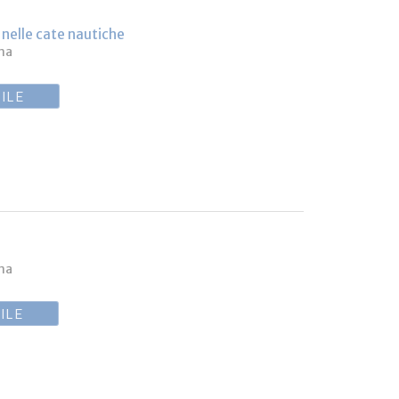
o nelle cate nautiche
ina
ILE
ina
ILE