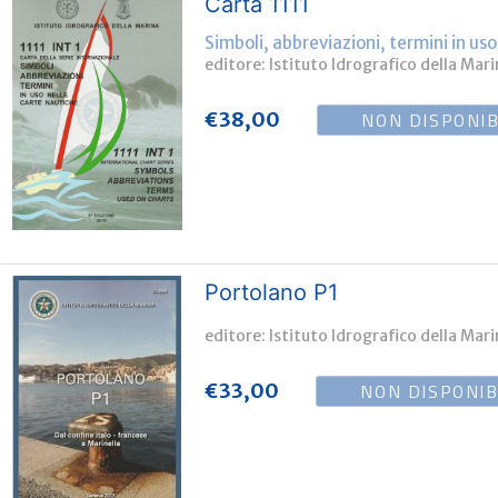
Carta 1111
Simboli, abbreviazioni, termini in us
editore: Istituto Idrografico della Mar
NON DISPONIB
€
38,00
Portolano P1
editore: Istituto Idrografico della Mar
NON DISPONIB
€
33,00