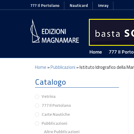
777 Il Portolano
Nauticard
Imray
Home
777 Il Port
Home
»
Pubblicazioni
»
Istituto Idrografico della Ma
Catalogo
Vetrina
777 Il Portolano
Carte Nautiche
Pubblicazioni
Altre Pubblicazioni