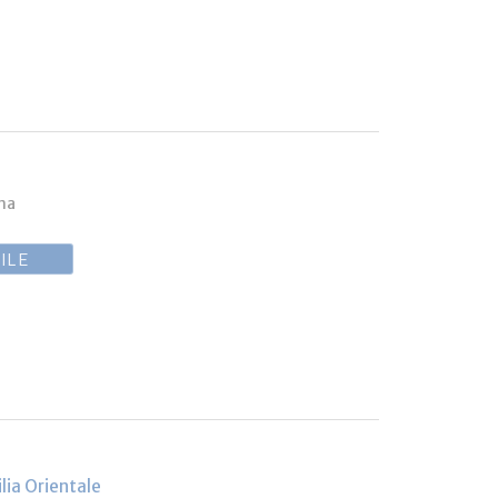
ina
ILE
lia Orientale