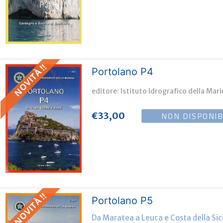
NOVITÀ !!
Portolano P4
editore: Istituto Idrografico della Mar
NON DISPONIB
€
33,00
NOVITÀ !!
Portolano P5
Da Maratea a Leuca e Costa della Sici