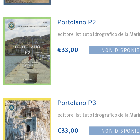
Portolano P2
editore: Istituto Idrografico della Mar
NON DISPONIB
€
33,00
Portolano P3
editore: Istituto Idrografico della Mar
NON DISPONIB
€
33,00