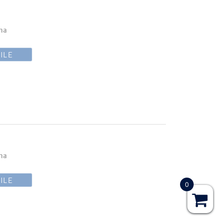
ina
ILE
ina
ILE
0