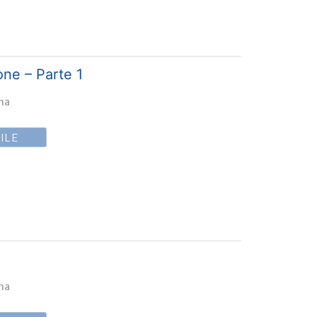
one – Parte 1
ina
ILE
ina