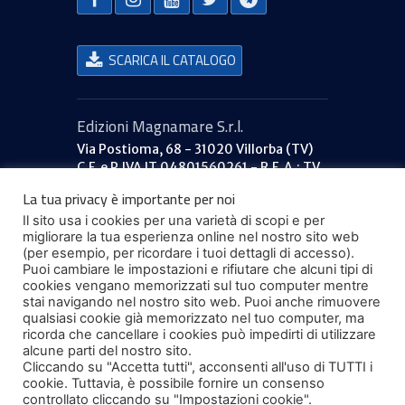
SCARICA IL CATALOGO
Edizioni Magnamare S.r.l.
Via Postioma, 68 - 31020 Villorba (TV)
C.F. e P.IVA IT 04801560261 - R.E.A.: TV
379053
La tua privacy è importante per noi
Capitale sociale: €40.000 i.v.
Il sito usa i cookies per una varietà di scopi e per
777ilportolano.it
migliorare la tua esperienza online nel nostro sito web
Informazioni
(per esempio, per ricordare i tuoi dettagli di accesso).
Puoi cambiare le impostazioni e rifiutare che alcuni tipi di
Termini e condizioni
cookies vengano memorizzati sul tuo computer mentre
Privacy
stai navigando nel nostro sito web. Puoi anche rimuovere
Contattaci
qualsiasi cookie già memorizzato nel tuo computer, ma
ricorda che cancellare i cookies può impedirti di utilizzare
Rivenditori
alcune parti del nostro sito.
Chi siamo
Cliccando su "Accetta tutti", acconsenti all'uso di TUTTI i
cookie. Tuttavia, è possibile fornire un consenso
I nostri valori
controllato cliccando su "Impostazioni cookie".