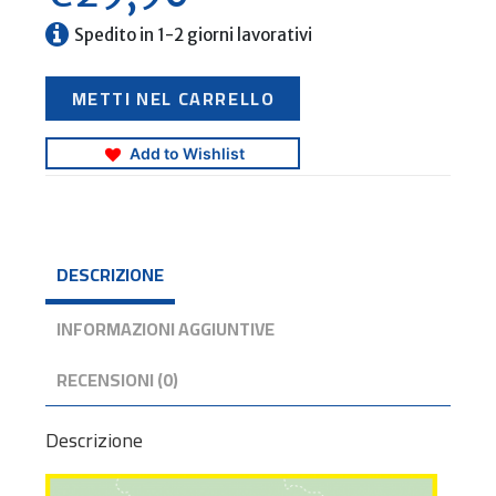
Spedito in 1-2 giorni lavorativi
H
METTI NEL CARRELLO
a
u
t
e
Add to Wishlist
A
d
r
i
a
t
DESCRIZIONE
i
q
u
e
INFORMAZIONI AGGIUNTIVE
q
u
a
RECENSIONI (0)
n
t
i
Descrizione
t
à