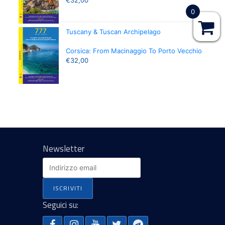
0
Tuscany & Tuscan Archipelago
Corsica: From Macinaggio To Porto Vecchio
€
32,00
Newsletter
Seguici su: