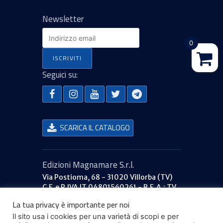
Newsletter
0
Seguici su:
SCARICA IL CATALOGO
Edizioni Magnamare S.r.l.
Via Postioma, 68 - 31020 Villorba (TV)
C.F. e P.IVA IT 04801560261 - R.E.A.: TV
379053
La tua privacy è importante per noi
Capitale sociale: €40.000 i.v.
Il sito usa i cookies per una varietà di scopi e per
777ilportolano.it