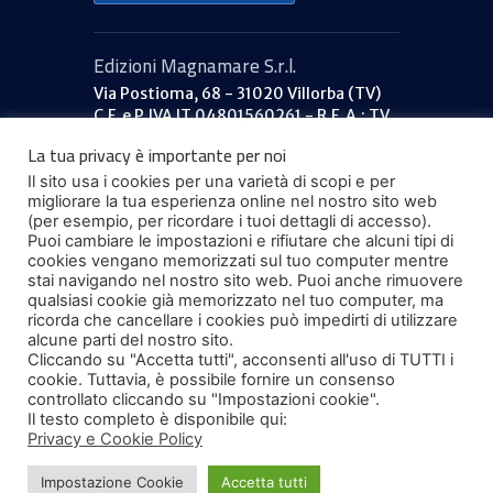
Edizioni Magnamare S.r.l.
Via Postioma, 68 - 31020 Villorba (TV)
C.F. e P.IVA IT 04801560261 - R.E.A.: TV
379053
La tua privacy è importante per noi
Capitale sociale: €40.000 i.v.
Il sito usa i cookies per una varietà di scopi e per
777ilportolano.it
migliorare la tua esperienza online nel nostro sito web
Informazioni
(per esempio, per ricordare i tuoi dettagli di accesso).
Puoi cambiare le impostazioni e rifiutare che alcuni tipi di
Termini e condizioni
cookies vengano memorizzati sul tuo computer mentre
Privacy
stai navigando nel nostro sito web. Puoi anche rimuovere
Contattaci
qualsiasi cookie già memorizzato nel tuo computer, ma
Rivenditori
ricorda che cancellare i cookies può impedirti di utilizzare
alcune parti del nostro sito.
Chi siamo
Cliccando su "Accetta tutti", acconsenti all'uso di TUTTI i
cookie. Tuttavia, è possibile fornire un consenso
I nostri valori
controllato cliccando su "Impostazioni cookie".
L'equipaggio 777
Il testo completo è disponibile qui:
La nostra storia
Privacy e Cookie Policy
Dietro le quinte
Impostazione Cookie
Accetta tutti