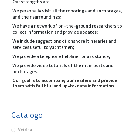
Our strengths are:
e
l
We personally visit all the moorings and anchorages,
a
g
and their surroundings;
o
.
We have a network of on-the-ground researchers to
C
collect information and provide updates;
o
r
We include suggestions of onshore itineraries and
s
services useful to yachtsmen;
i
c
We provide a telephone helpline for assistance;
a
-
We provide video tutorials of the main ports and
F
r
anchorages.
o
Our goal is to accompany our readers and provide
m
them with faithful and up-to-date information.
P
r
o
p
i
a
Catalogo
n
o
t
o
Vetrina
P
o