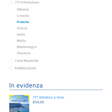
777 Il Portolano
r
t
Albania
o
V
Croazia
e
c
Francia
c
Grecia
h
i
Italia
o
,
Malta
I
Montenegro
l
e
Slovenia
C
a
Carte Nautiche
v
a
Pubblicazioni
l
l
o
In evidenza
a
n
d
I
l
777 Adriatico e Ionio
e
€
54,00
L
a
v