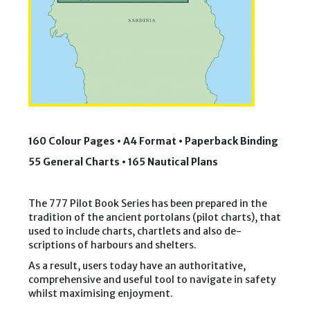
n
a
r
a
I
s
l
a
n
d
a
n
d
L
160 Colour Pages • A4 Format • Paperback Binding
a
M
55 General Charts • 165 Nautical Plans
a
d
d
a
The 777 Pilot Book Series has been prepared in the
l
tradition of the ancient portolans (pilot charts), that
e
used to include charts, chartlets and also de­
n
a
scriptions of harbours and shelters.
A
r
As a result, users today have an au­thoritative,
c
comprehensive and use­ful tool to navigate in safety
h
whilst maximising enjoyment.
i
p