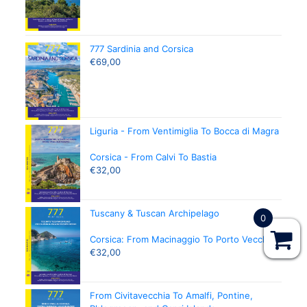
e
z
z
i
777 Sardinia and Corsica
q
u
€
69,00
a
n
t
i
t
à
Liguria - From Ventimiglia To Bocca di Magra
Corsica - From Calvi To Bastia
€
32,00
Tuscany & Tuscan Archipelago
0
Corsica: From Macinaggio To Porto Vecchio
€
32,00
From Civitavecchia To Amalfi, Pontine,