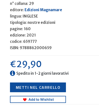
n° collana:
29
editore:
Edizioni Magnamare
lingua:
INGLESE
tipologia:
nostre edizioni
pagine:
160
edizione:
2021
codice:
659777
ISBN:
9788862000659
€
29,90
Spedito in 1-2 giorni lavorativi
S
METTI NEL CARRELLO
a
r
d
i
Add to Wishlist
n
i