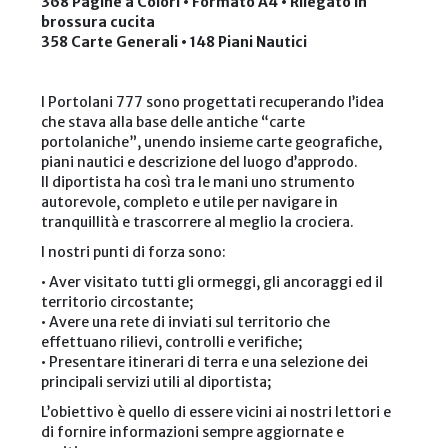
368 Pagine a Colori • Formato A4 • Rilegato in
brossura cucita
358 Carte Generali • 148 Piani Nautici
I Portolani 777 sono progettati recuperando l’idea
che stava alla base delle antiche “carte
portolaniche”, unendo insieme carte geografiche,
piani nautici e descrizione del luogo d’approdo.
Il diportista ha così tra le mani uno strumento
autorevole, completo e utile per navigare in
tranquillità e trascorrere al meglio la crociera.
I nostri punti di forza sono:
• Aver visitato tutti gli ormeggi, gli ancoraggi ed il
territorio circostante;
• Avere una rete di inviati sul territorio che
effettuano rilievi, controlli e verifiche;
• Presentare itinerari di terra e una selezione dei
principali servizi utili al diportista;
L’obiettivo è quello di essere vicini ai nostri lettori e
di fornire informazioni sempre aggiornate e