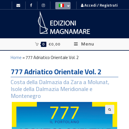
Accedi / Registrati
Menu
0
€
0,00
Home
»
777 Adriatico Orientale Vol. 2
777 Adriatico Orientale Vol. 2
Costa della Dalmazia da Zara a Molunat,
Isole della Dalmazia Meridionale e
Montenegro