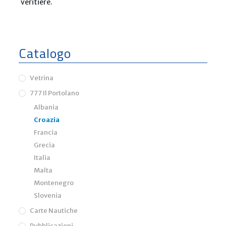
veritiere.
Catalogo
Vetrina
777 Il Portolano
Albania
Croazia
Francia
Grecia
Italia
Malta
Montenegro
Slovenia
Carte Nautiche
Pubblicazioni