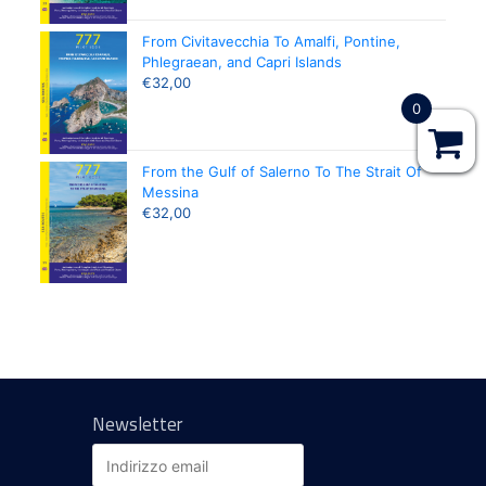
From Civitavecchia To Amalfi, Pontine,
Phlegraean, and Capri Islands
€
32,00
0
From the Gulf of Salerno To The Strait Of
Messina
€
32,00
Newsletter