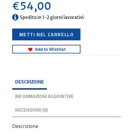
€
54,00
Spedito in 1-2 giorni lavorativi
7
METTI NEL CARRELLO
7
7
A
d
Add to Wishlist
r
i
a
t
i
c
DESCRIZIONE
o
O
r
i
INFORMAZIONI AGGIUNTIVE
e
n
t
RECENSIONI (0)
a
l
e
Descrizione
V
o